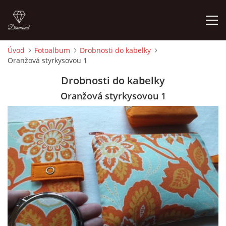
Úvod
Fotoalbum
Drobnosti do kabelky
Oranžová styrkysovou 1
ÚVOD
Drobnosti do kabelky
FOTOALBUM
Oranžová styrkysovou 1
CEDULKY
MOJE POSLEDNÍ PRÁCE