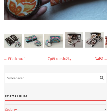
jk-laguna@seznam.cz
© 2025 eStránky.cz
← Předchozí
Zpět do složky
Další →
FOTOALBUM
Cedulky