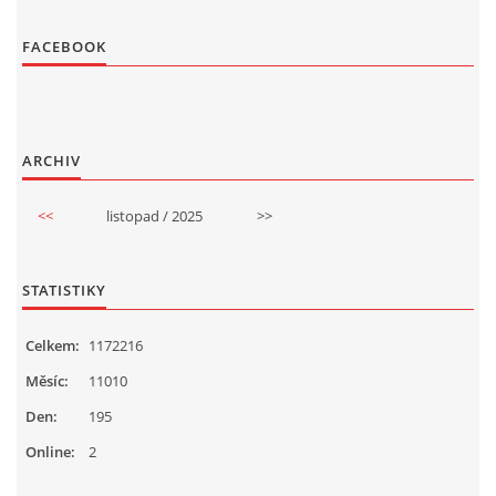
FACEBOOK
ARCHIV
<<
listopad / 2025
>>
STATISTIKY
Celkem:
1172216
Měsíc:
11010
Den:
195
Online:
2