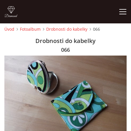
Úvod
Fotoalbum
Drobnosti do kabelky
066
ÚVOD
Drobnosti do kabelky
066
FOTOALBUM
CEDULKY
MOJE POSLEDNÍ PRÁCE