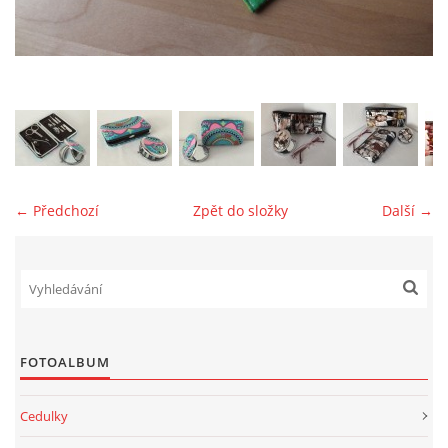
jk-laguna@seznam.cz
© 2025 eStránky.cz
← Předchozí
Zpět do složky
Další →
FOTOALBUM
Cedulky