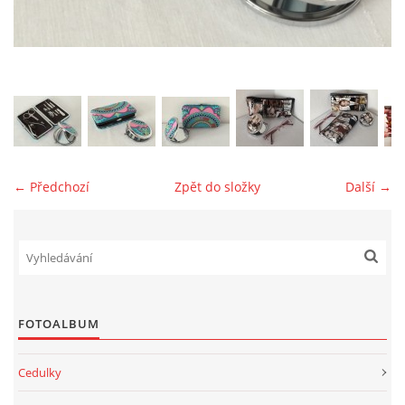
jk-laguna@seznam.cz
© 2025 eStránky.cz
← Předchozí
Zpět do složky
Další →
FOTOALBUM
Cedulky