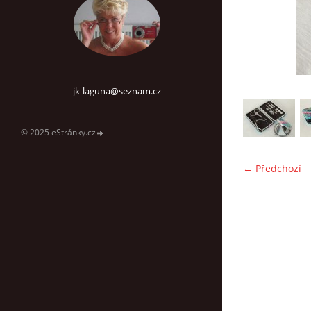
jk-laguna@seznam.cz
© 2025 eStránky.cz
← Předchozí