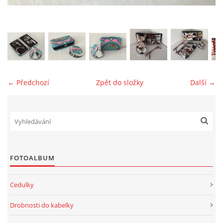
jk-laguna@seznam.cz
© 2025 eStránky.cz
← Předchozí
Zpět do složky
Další →
FOTOALBUM
Cedulky
Drobnosti do kabelky