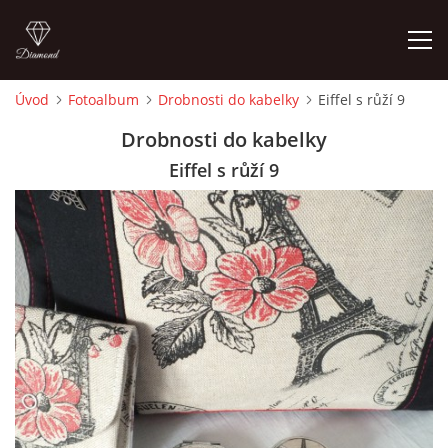
Úvod
Fotoalbum
Drobnosti do kabelky
Eiffel s růží 9
ÚVOD
Drobnosti do kabelky
Eiffel s růží 9
FOTOALBUM
CEDULKY
MOJE POSLEDNÍ PRÁCE