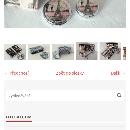
jk-laguna@seznam.cz
© 2025 eStránky.cz
← Předchozí
Zpět do složky
Další →
FOTOALBUM