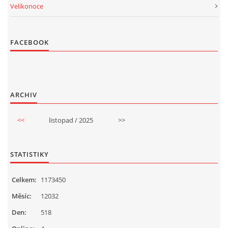
Velikonoce
FACEBOOK
ARCHIV
<<
listopad / 2025
>>
STATISTIKY
Celkem:
1173450
Měsíc:
12032
Den:
518