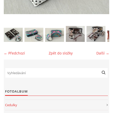
jk-laguna@seznam.cz
© 2025 eStránky.cz
← Předchozí
Zpět do složky
Další →
FOTOALBUM
Cedulky