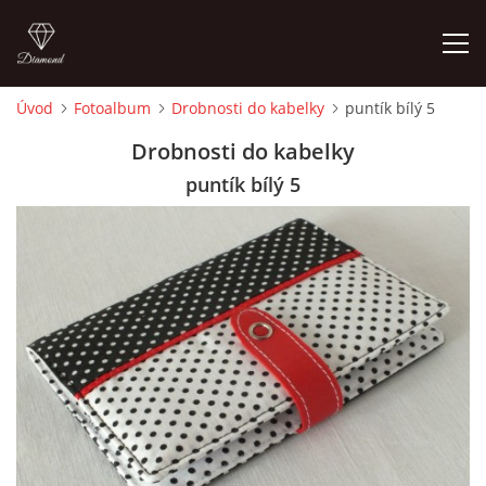
Úvod
Fotoalbum
Drobnosti do kabelky
puntík bílý 5
ÚVOD
Drobnosti do kabelky
puntík bílý 5
FOTOALBUM
CEDULKY
MOJE POSLEDNÍ PRÁCE