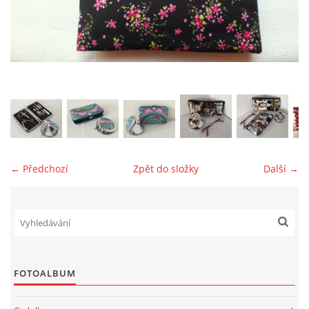
jk-laguna@seznam.cz
© 2025 eStránky.cz
← Předchozí
Zpět do složky
Další →
FOTOALBUM