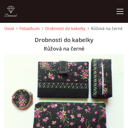
Úvod
Fotoalbum
Drobnosti do kabelky
Růžová na černé
ÚVOD
Drobnosti do kabelky
Růžová na černé
FOTOALBUM
CEDULKY
MOJE POSLEDNÍ PRÁCE