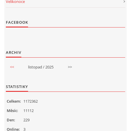
Velikonoce
FACEBOOK
ARCHIV
<<
listopad / 2025
>>
STATISTIKY
Celkem:
1172362
Měsíc:
11112
Den:
229
Online:
3