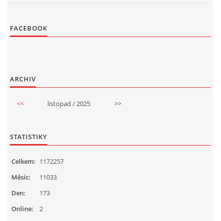
FACEBOOK
ARCHIV
<<
listopad / 2025
>>
STATISTIKY
Celkem:
1172257
Měsíc:
11033
Den:
173
Online:
2