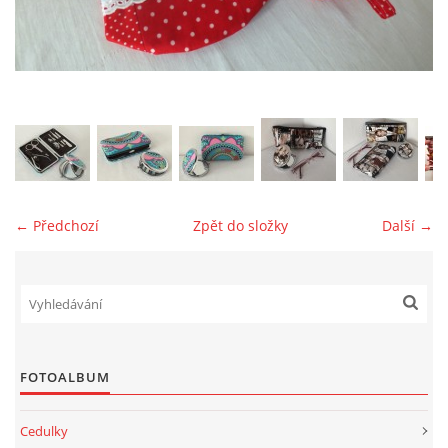
jk-laguna@seznam.cz
© 2025 eStránky.cz
← Předchozí
Zpět do složky
Další →
FOTOALBUM
Cedulky