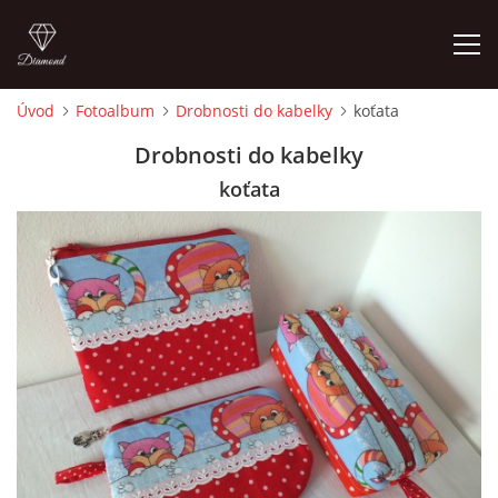
Úvod
Fotoalbum
Drobnosti do kabelky
koťata
ÚVOD
Drobnosti do kabelky
koťata
FOTOALBUM
CEDULKY
MOJE POSLEDNÍ PRÁCE