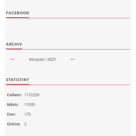
FACEBOOK
ARCHIV
<<
listopad / 2025
>>
STATISTIKY
Celkem:
1172259
Měsíc:
11035
Den:
175
Online:
2