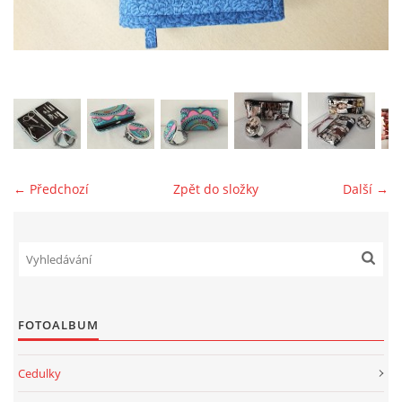
jk-laguna@seznam.cz
© 2025 eStránky.cz
← Předchozí
Zpět do složky
Další →
FOTOALBUM
Cedulky