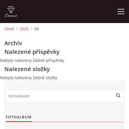
Úvod
2025
04
ÚVOD
Archiv
Nalezené příspěvky
FOTOALBUM
Nebyly nalezeny žádné příspěvky
Nalezené složky
CEDULKY
Nebyly nalezeny žádné složky
MOJE POSLEDNÍ PRÁCE
FOTOALBUM