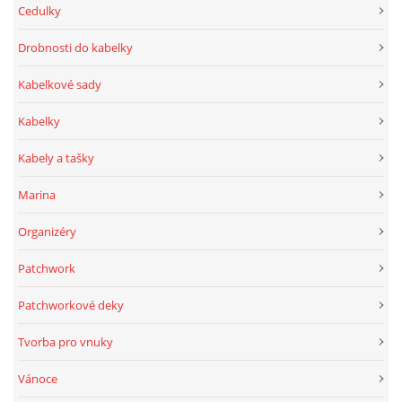
Cedulky
jk-laguna@seznam.cz
Drobnosti do kabelky
Kabelkové sady
© 2025 eStránky.cz
Kabelky
Kabely a tašky
Marina
Organizéry
Patchwork
Patchworkové deky
Tvorba pro vnuky
Vánoce