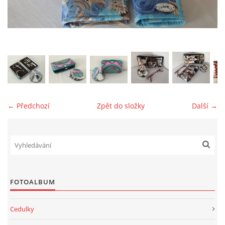
jk-laguna@seznam.cz
© 2025 eStránky.cz
← Předchozí
Zpět do složky
Další →
FOTOALBUM
Cedulky