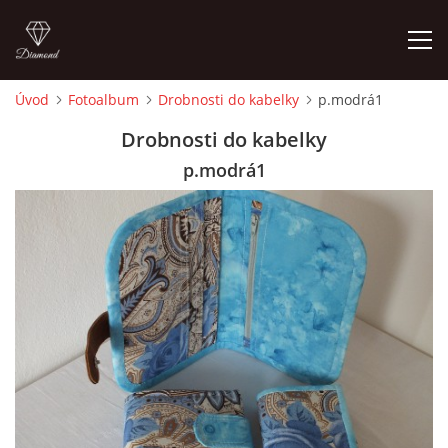
Úvod
Fotoalbum
Drobnosti do kabelky
p.modrá1
ÚVOD
Drobnosti do kabelky
p.modrá1
FOTOALBUM
CEDULKY
MOJE POSLEDNÍ PRÁCE