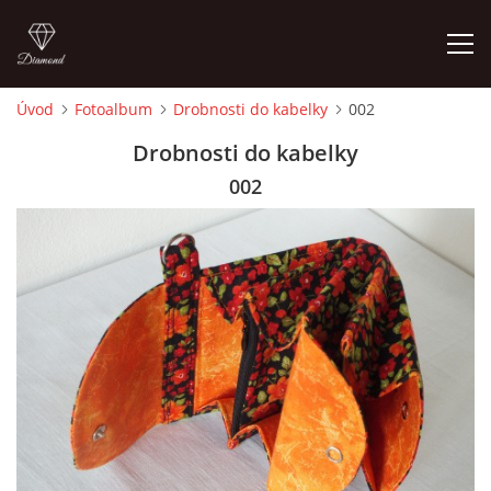
Úvod
Fotoalbum
Drobnosti do kabelky
002
ÚVOD
Drobnosti do kabelky
002
FOTOALBUM
CEDULKY
MOJE POSLEDNÍ PRÁCE