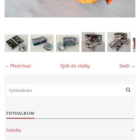
jk-laguna@seznam.cz
© 2025 eStránky.cz
← Předchozí
Zpět do složky
Další →
FOTOALBUM
Cedulky