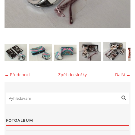
jk-laguna@seznam.cz
© 2025 eStránky.cz
← Předchozí
Zpět do složky
Další →
FOTOALBUM