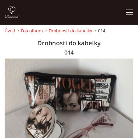
Úvod
Fotoalbum
Drobnosti do kabelky
014
ÚVOD
Drobnosti do kabelky
014
FOTOALBUM
CEDULKY
MOJE POSLEDNÍ PRÁCE