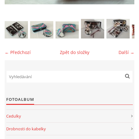
jk-laguna@seznam.cz
© 2025 eStránky.cz
← Předchozí
Zpět do složky
Další →
FOTOALBUM
Cedulky
Drobnosti do kabelky