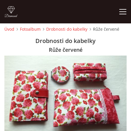
Úvod
Fotoalbum
Drobnosti do kabelky
Růže červené
ÚVOD
Drobnosti do kabelky
Růže červené
FOTOALBUM
CEDULKY
MOJE POSLEDNÍ PRÁCE