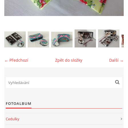
jk-laguna@seznam.cz
© 2025 eStránky.cz
← Předchozí
Zpět do složky
Další →
FOTOALBUM
Cedulky