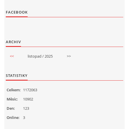
FACEBOOK
ARCHIV
<<
listopad / 2025
>>
STATISTIKY
Celkem:
1172063
Měsíc:
10902
Den:
123
Online:
3