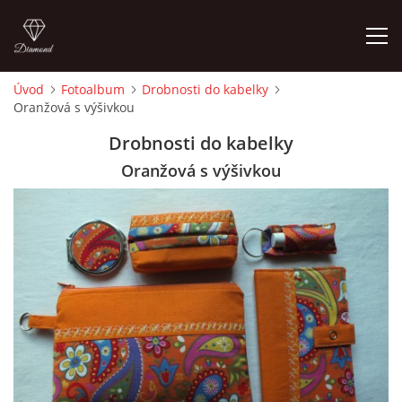
Úvod
Fotoalbum
Drobnosti do kabelky
Oranžová s výšivkou
ÚVOD
Drobnosti do kabelky
FOTOALBUM
Oranžová s výšivkou
CEDULKY
MOJE POSLEDNÍ PRÁCE