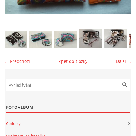
jk-laguna@seznam.cz
© 2025 eStránky.cz
← Předchozí
Zpět do složky
Další →
FOTOALBUM
Cedulky