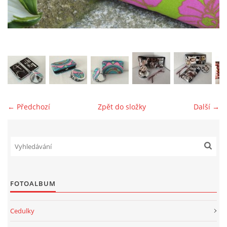
jk-laguna@seznam.cz
© 2025 eStránky.cz
← Předchozí
Zpět do složky
Další →
FOTOALBUM
Cedulky