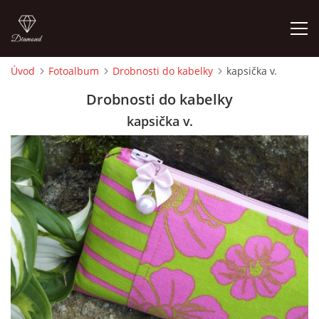
Úvod
Fotoalbum
Drobnosti do kabelky
kapsička v.
ÚVOD
Drobnosti do kabelky
kapsička v.
FOTOALBUM
CEDULKY
MOJE POSLEDNÍ PRÁCE