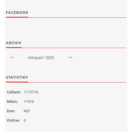
FACEBOOK
ARCHIV
<<
listopad / 2025
>>
STATISTIKY
Celkem:
1172718
Měsíc:
11416
Den:
465
Online:
6