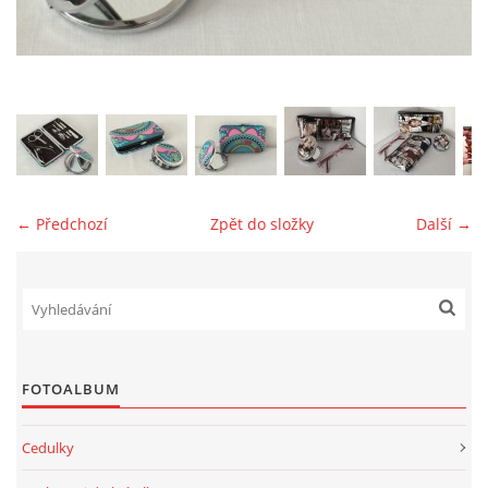
jk-laguna@seznam.cz
© 2025 eStránky.cz
← Předchozí
Zpět do složky
Další →
FOTOALBUM
Cedulky