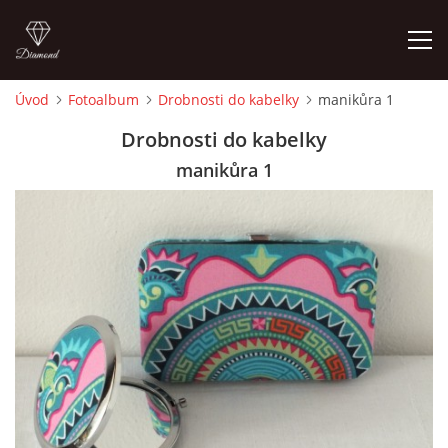
Úvod
Fotoalbum
Drobnosti do kabelky
manikůra 1
ÚVOD
Drobnosti do kabelky
manikůra 1
FOTOALBUM
CEDULKY
MOJE POSLEDNÍ PRÁCE