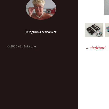
jk-laguna@seznam.cz
© 2025 eStránky.cz
← Předchozí