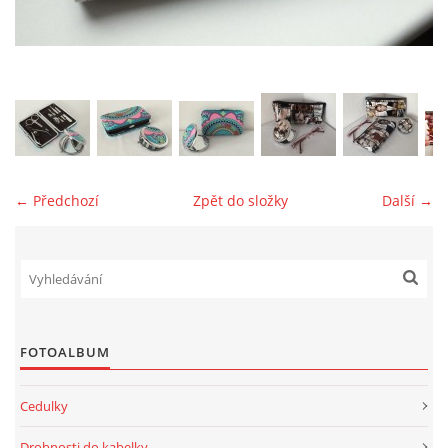
jk-laguna@seznam.cz
© 2025 eStránky.cz
← Předchozí
Zpět do složky
Další →
FOTOALBUM
Cedulky
Drobnosti do kabelky