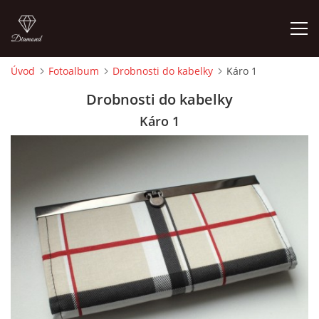
Úvod
Fotoalbum
Drobnosti do kabelky
Káro 1
ÚVOD
Drobnosti do kabelky
Káro 1
FOTOALBUM
CEDULKY
MOJE POSLEDNÍ PRÁCE