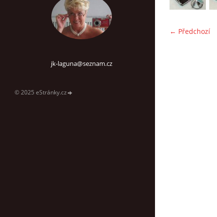
← Předchozí
jk-laguna@seznam.cz
© 2025 eStránky.cz