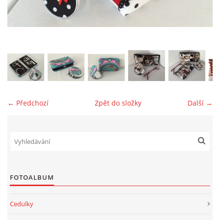
jk-laguna@seznam.cz
© 2025 eStránky.cz
← Předchozí
Zpět do složky
Další →
FOTOALBUM
Cedulky