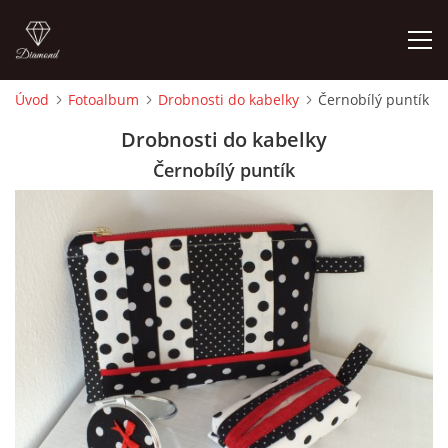
Úvod
Fotoalbum
Drobnosti do kabelky
Černobílý puntík
ÚVOD
Drobnosti do kabelky
Černobílý puntík
FOTOALBUM
CEDULKY
MOJE POSLEDNÍ PRÁCE