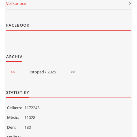
Velikonoce
FACEBOOK
ARCHIV
<<
listopad / 2025
>>
STATISTIKY
Celkem:
1172243
Měsíc:
11028
Den:
180