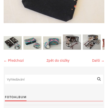
jk-laguna@seznam.cz
© 2025 eStránky.cz
← Předchozí
Zpět do složky
Další →
FOTOALBUM