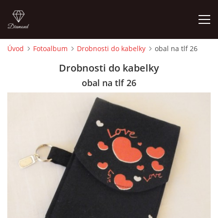
Úvod
Fotoalbum
Drobnosti do kabelky
obal na tlf 26
ÚVOD
Drobnosti do kabelky
obal na tlf 26
FOTOALBUM
CEDULKY
MOJE POSLEDNÍ PRÁCE