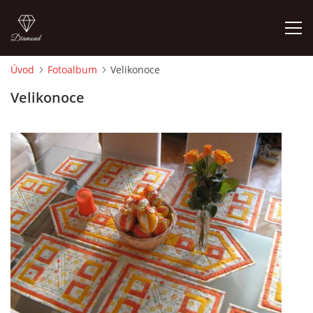
Úvod
Fotoalbum
Velikonoce
ÚVOD
Velikonoce
FOTOALBUM
CEDULKY
MOJE POSLEDNÍ PRÁCE