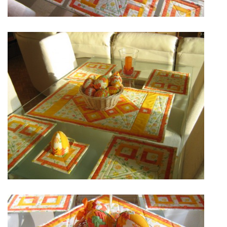
jk-laguna@seznam.cz
© 2025 eStránky.cz