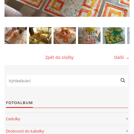
jk-laguna@seznam.cz
© 2025 eStránky.cz
Zpět do složky
Další →
FOTOALBUM
Cedulky
Drobnosti do kabelky