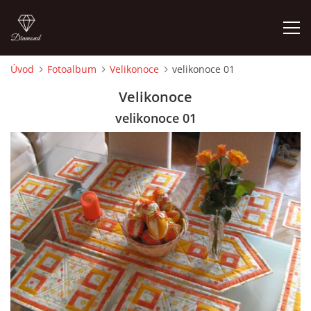
Úvod
Fotoalbum
Velikonoce
velikonoce 01
ÚVOD
Velikonoce
velikonoce 01
FOTOALBUM
CEDULKY
MOJE POSLEDNÍ PRÁCE