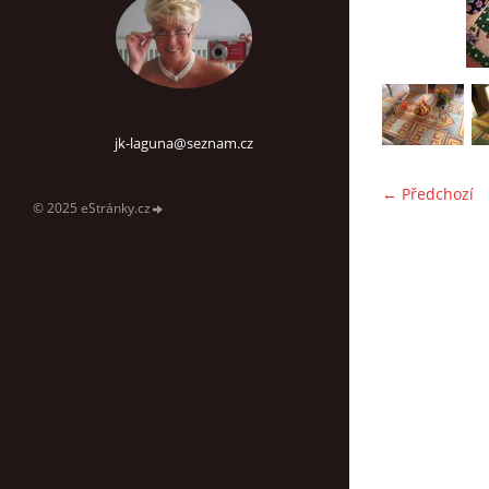
jk-laguna@seznam.cz
← Předchozí
© 2025 eStránky.cz