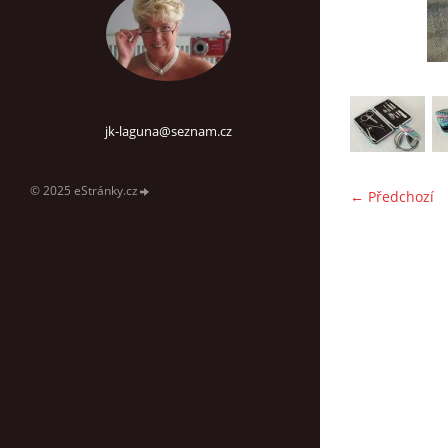
jk-laguna@seznam.cz
© 2025 eStránky.cz
← Předchozí