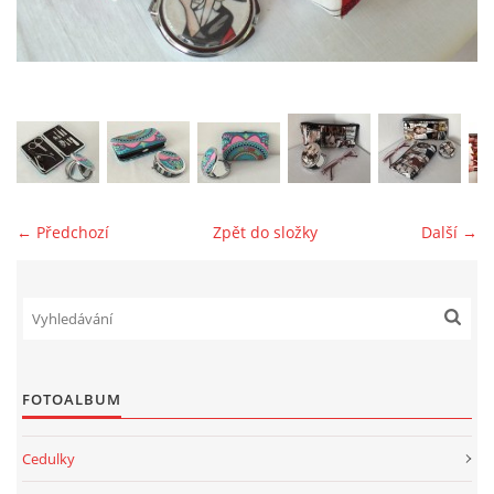
jk-laguna@seznam.cz
© 2025 eStránky.cz
← Předchozí
Zpět do složky
Další →
FOTOALBUM
Cedulky