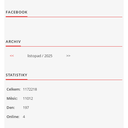
FACEBOOK
ARCHIV
<<
listopad / 2025
>>
STATISTIKY
Celkem:
1172218
Měsíc:
11012
Den:
197
Online:
4