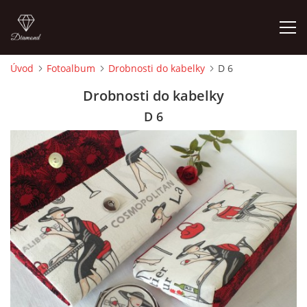
Úvod
Fotoalbum
Drobnosti do kabelky
D 6
ÚVOD
Drobnosti do kabelky
D 6
FOTOALBUM
CEDULKY
MOJE POSLEDNÍ PRÁCE