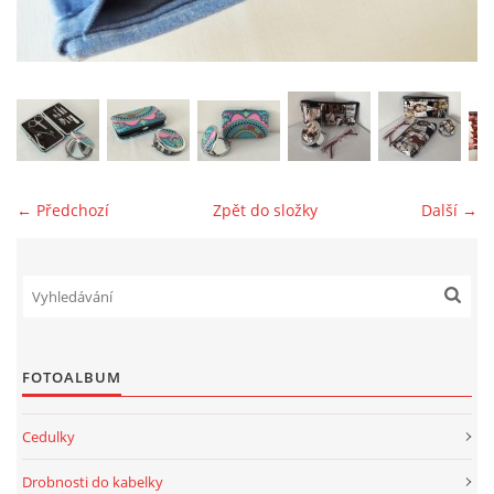
jk-laguna@seznam.cz
© 2025 eStránky.cz
← Předchozí
Zpět do složky
Další →
FOTOALBUM
Cedulky
Drobnosti do kabelky