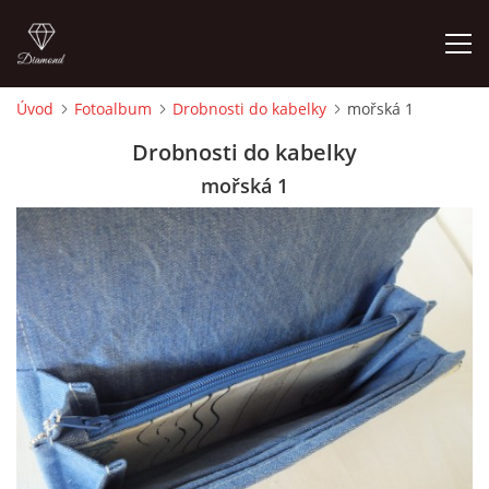
Úvod
Fotoalbum
Drobnosti do kabelky
mořská 1
ÚVOD
Drobnosti do kabelky
mořská 1
FOTOALBUM
CEDULKY
MOJE POSLEDNÍ PRÁCE