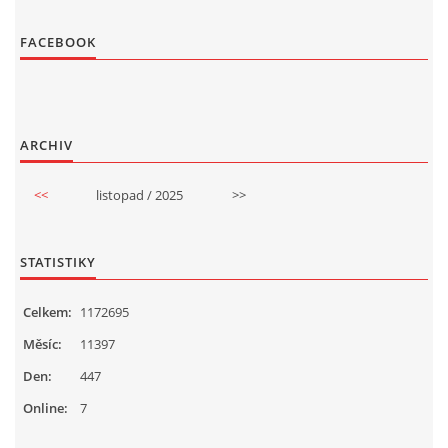
FACEBOOK
ARCHIV
<<
listopad / 2025
>>
STATISTIKY
Celkem:
1172695
Měsíc:
11397
Den:
447
Online:
7