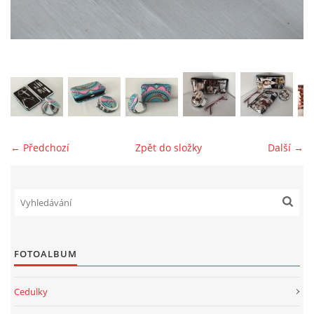
jk-laguna@seznam.cz
© 2025 eStránky.cz
← Předchozí
Zpět do složky
Další →
FOTOALBUM
Cedulky