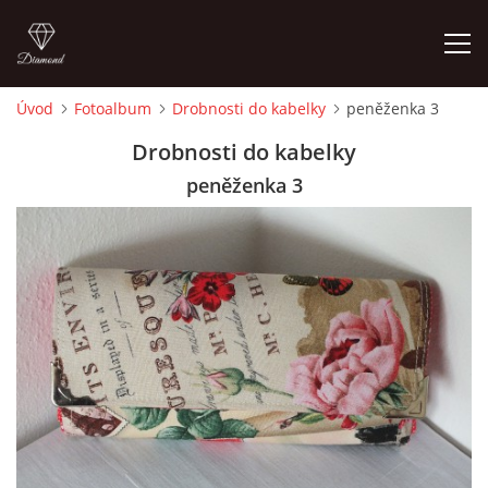
Úvod
Fotoalbum
Drobnosti do kabelky
peněženka 3
ÚVOD
Drobnosti do kabelky
peněženka 3
FOTOALBUM
CEDULKY
MOJE POSLEDNÍ PRÁCE