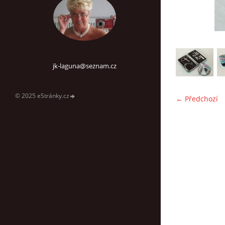
jk-laguna@seznam.cz
© 2025 eStránky.cz
← Předchozí