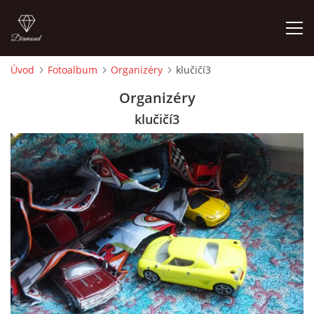
Úvod
Fotoalbum
Organizéry
klučičí3
ÚVOD
Organizéry
klučičí3
FOTOALBUM
CEDULKY
MOJE POSLEDNÍ PRÁCE