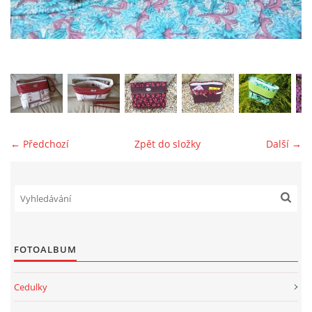
jk-laguna@seznam.cz
© 2025 eStránky.cz
← Předchozí
Zpět do složky
Další →
FOTOALBUM
Cedulky