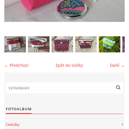
jk-laguna@seznam.cz
© 2025 eStránky.cz
← Předchozí
Zpět do složky
Další →
FOTOALBUM
Cedulky