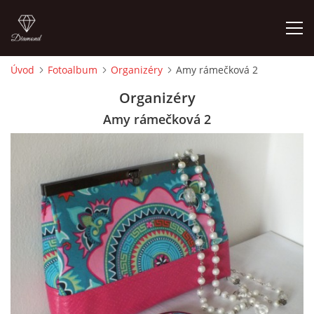
Úvod
Fotoalbum
Organizéry
Amy rámečková 2
ÚVOD
Organizéry
Amy rámečková 2
FOTOALBUM
CEDULKY
MOJE POSLEDNÍ PRÁCE