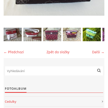
jk-laguna@seznam.cz
© 2025 eStránky.cz
← Předchozí
Zpět do složky
Další →
FOTOALBUM
Cedulky