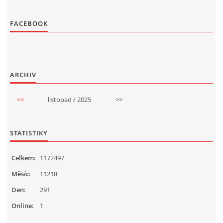
FACEBOOK
ARCHIV
<<
listopad / 2025
>>
STATISTIKY
Celkem:
1172497
Měsíc:
11218
Den:
291
Online:
1