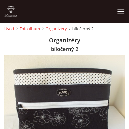
Úvod
Fotoalbum
Organizéry
bíločerný 2
ÚVOD
Organizéry
bíločerný 2
FOTOALBUM
CEDULKY
MOJE POSLEDNÍ PRÁCE