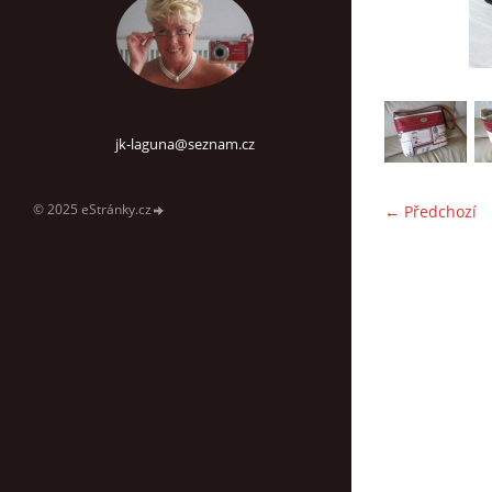
jk-laguna@seznam.cz
© 2025 eStránky.cz
← Předchozí