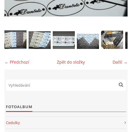
jk-laguna@seznam.cz
© 2025 eStránky.cz
← Předchozí
Zpět do složky
Další →
FOTOALBUM
Cedulky