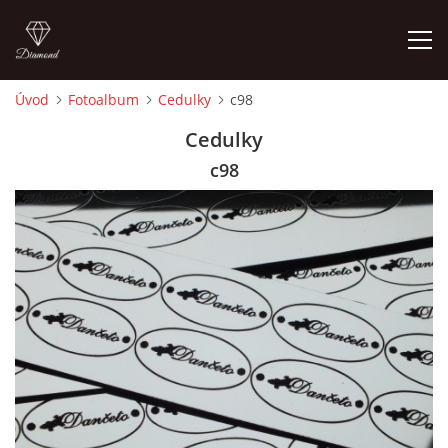
Úvod
Fotoalbum
Cedulky
c98
ÚVOD
Cedulky
c98
FOTOALBUM
CEDULKY
MOJE POSLEDNÍ PRÁCE