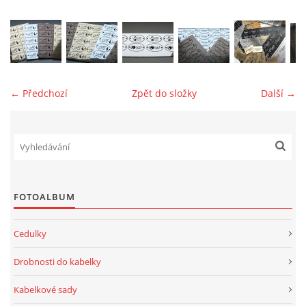
jk-laguna@seznam.cz
© 2025 eStránky.cz
← Předchozí
Zpět do složky
Další →
FOTOALBUM
Cedulky
Drobnosti do kabelky
Kabelkové sady