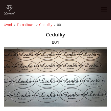
Úvod
Fotoalbum
Cedulky
001
ÚVOD
Cedulky
001
FOTOALBUM
CEDULKY
MOJE POSLEDNÍ PRÁCE