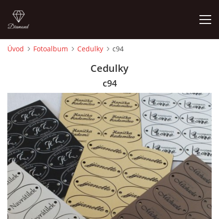
Úvod
Fotoalbum
Cedulky
c94
ÚVOD
Cedulky
c94
FOTOALBUM
CEDULKY
MOJE POSLEDNÍ PRÁCE