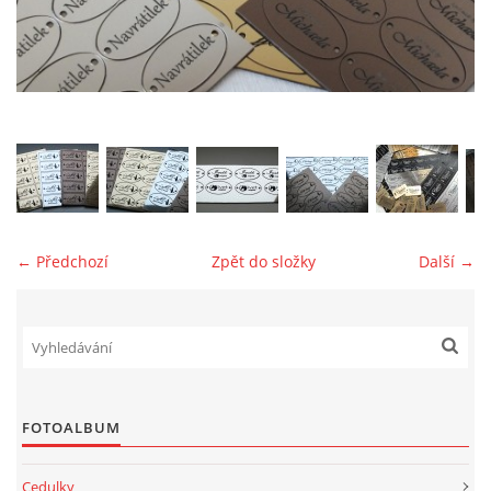
jk-laguna@seznam.cz
© 2025 eStránky.cz
← Předchozí
Zpět do složky
Další →
FOTOALBUM
Cedulky