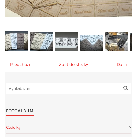
jk-laguna@seznam.cz
© 2025 eStránky.cz
← Předchozí
Zpět do složky
Další →
FOTOALBUM
Cedulky