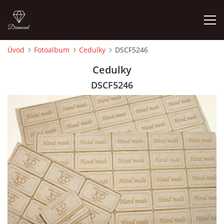
Úvod
Fotoalbum
Cedulky
DSCF5246
ÚVOD
Cedulky
DSCF5246
FOTOALBUM
CEDULKY
MOJE POSLEDNÍ PRÁCE