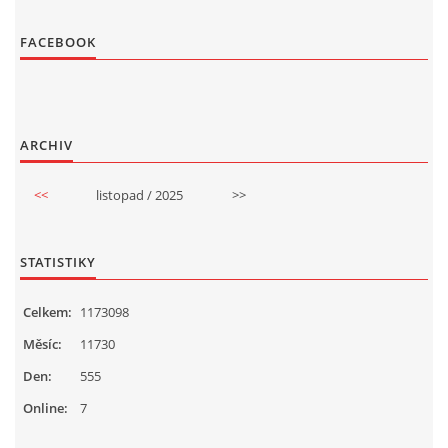
FACEBOOK
ARCHIV
<<
listopad / 2025
>>
STATISTIKY
Celkem:
1173098
Měsíc:
11730
Den:
555
Online:
7