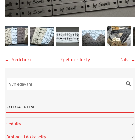
jk-laguna@seznam.cz
© 2025 eStránky.cz
← Předchozí
Zpět do složky
Další →
FOTOALBUM
Cedulky
Drobnosti do kabelky