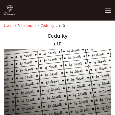
Úvod
Fotoalbum
Cedulky
c10
ÚVOD
Cedulky
c10
FOTOALBUM
CEDULKY
MOJE POSLEDNÍ PRÁCE