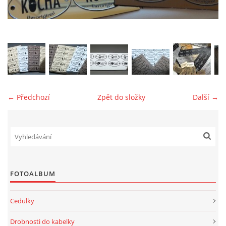
jk-laguna@seznam.cz
© 2025 eStránky.cz
← Předchozí
Zpět do složky
Další →
FOTOALBUM
Cedulky
Drobnosti do kabelky