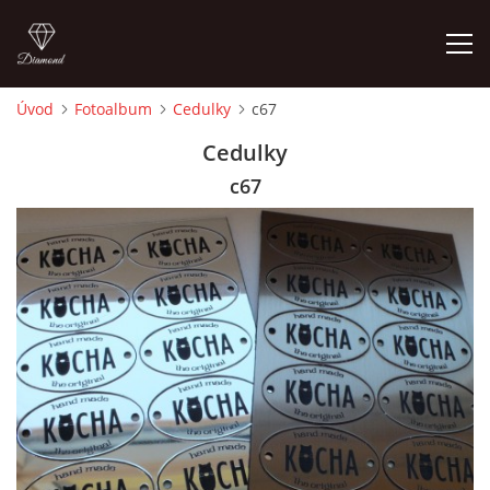
Úvod
Fotoalbum
Cedulky
c67
ÚVOD
Cedulky
c67
FOTOALBUM
CEDULKY
MOJE POSLEDNÍ PRÁCE