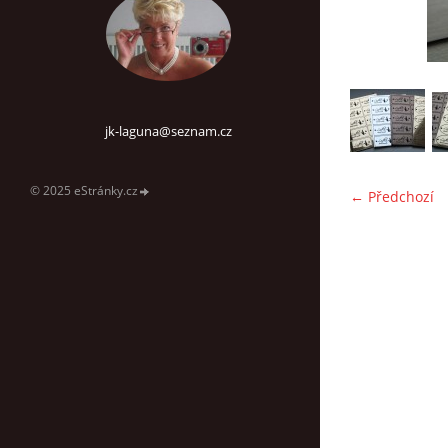
jk-laguna@seznam.cz
© 2025 eStránky.cz
← Předchozí