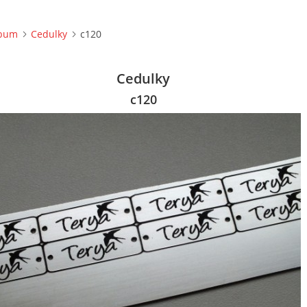
lbum
Cedulky
c120
Cedulky
c120