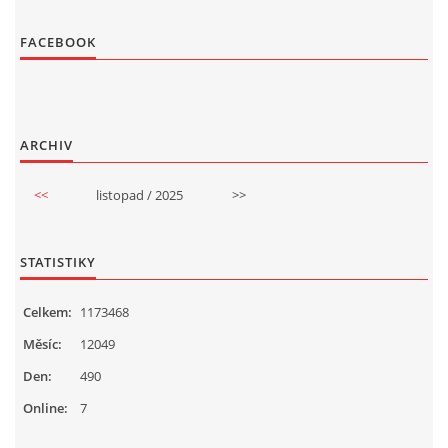
FACEBOOK
ARCHIV
<<
listopad / 2025
>>
STATISTIKY
Celkem:
1173468
Měsíc:
12049
Den:
490
Online:
7