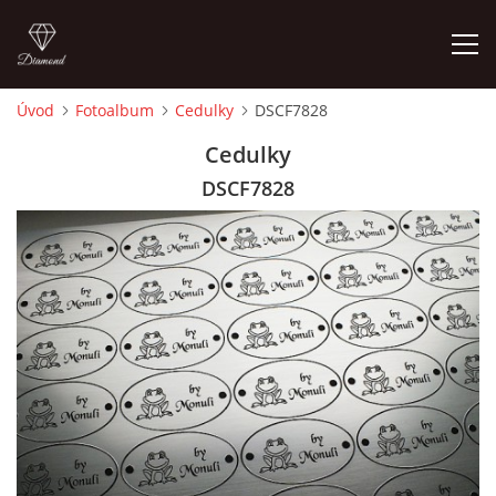
Úvod
Fotoalbum
Cedulky
DSCF7828
ÚVOD
Cedulky
DSCF7828
FOTOALBUM
CEDULKY
MOJE POSLEDNÍ PRÁCE