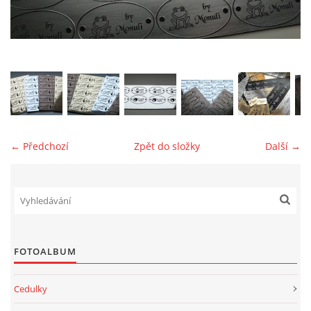
jk-laguna@seznam.cz
© 2025 eStránky.cz
← Předchozí
Zpět do složky
Další →
FOTOALBUM
Cedulky