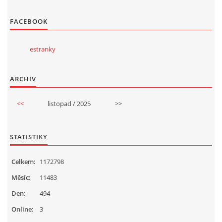
FACEBOOK
estranky
ARCHIV
<<
listopad / 2025
>>
STATISTIKY
Celkem:
1172798
Měsíc:
11483
Den:
494
Online:
3