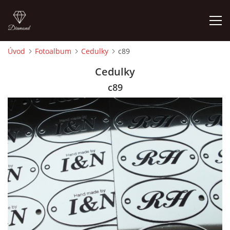
Úvod
Fotoalbum
Cedulky
c89
ÚVOD
Cedulky
c89
FOTOALBUM
CEDULKY
MOJE POSLEDNÍ PRÁCE