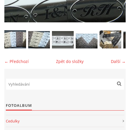
jk-laguna@seznam.cz
© 2025 eStránky.cz
← Předchozí
Zpět do složky
Další →
FOTOALBUM
Cedulky