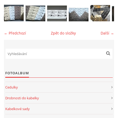
jk-laguna@seznam.cz
© 2025 eStránky.cz
← Předchozí
Zpět do složky
Další →
FOTOALBUM
Cedulky
Drobnosti do kabelky
Kabelkové sady