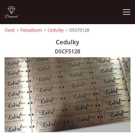
Úvod
Fotoalbum
Cedulky
DSCF5128
ÚVOD
Cedulky
DSCF5128
FOTOALBUM
CEDULKY
MOJE POSLEDNÍ PRÁCE