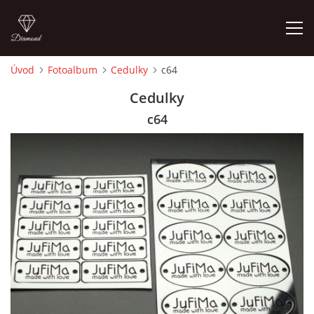
Úvod
Fotoalbum
Cedulky
c64
ÚVOD
Cedulky
c64
FOTOALBUM
CEDULKY
MOJE POSLEDNÍ PRÁCE