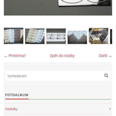
jk-laguna@seznam.cz
© 2025 eStránky.cz
← Předchozí
Zpět do složky
Další →
FOTOALBUM
Cedulky