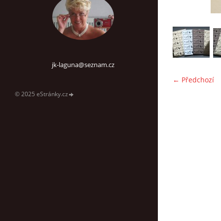
jk-laguna@seznam.cz
← Předchozí
© 2025 eStránky.cz