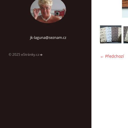
jk-laguna@seznam.cz
© 2025 eStránky.cz
← Předchozí