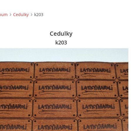
lbum
Cedulky
k203
Cedulky
k203