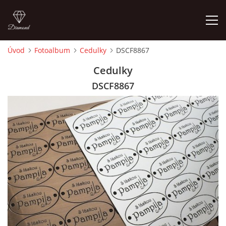
Úvod
Fotoalbum
Cedulky
DSCF8867
ÚVOD
Cedulky
DSCF8867
FOTOALBUM
CEDULKY
MOJE POSLEDNÍ PRÁCE