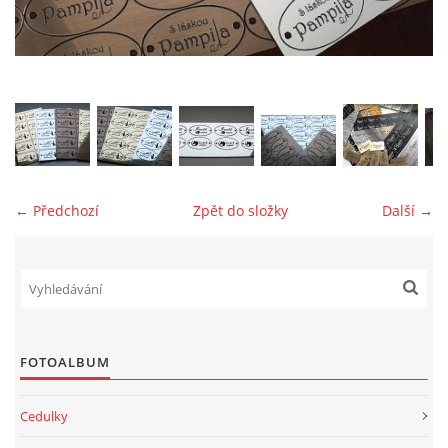
jk-laguna@seznam.cz
© 2025 eStránky.cz
← Předchozí
Zpět do složky
Další →
FOTOALBUM
Cedulky