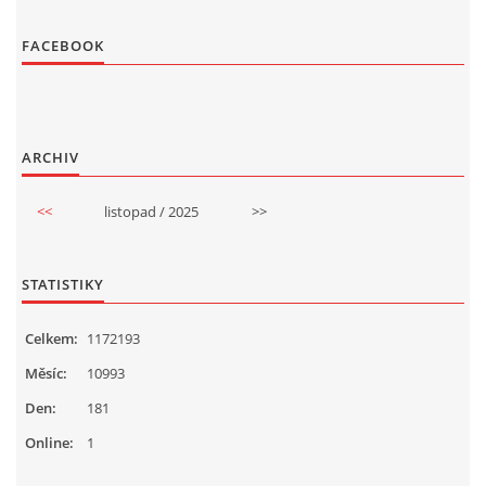
FACEBOOK
ARCHIV
<<
listopad / 2025
>>
STATISTIKY
Celkem:
1172193
Měsíc:
10993
Den:
181
Online:
1